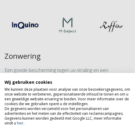
Zonwering
Een goede bescherming tegen uv-straling en een
laagstaande zon in uw woning? Kies voor zonwering die bij
Wij gebruiken cookies
u past. Van knikarmschermen tot screens en van rolluiken
We kunnen deze plaatsen voor analyse van onze bezoekersgegevens, om
onze website te verbeteren, gepersonaliseerde inhoud te tonen en om u
tot markiezen.
een geweldige website-ervaring te bieden. Voor meer informatie over de
cookies die we gebruiken opent u de instellingen.
Ook hebben wij een complete collectie aan horren op
De gegevens worden verzameld voor het personaliseren van
maat. Met duidelijke voorbeelden kunnen wij u de opties
advertenties en het meten van de effectiviteit van reclamecampagnes.
Gegevens kunnen worden gedeeld met Google LLC, meer informatie
laten zien.
vindt u
hier
.