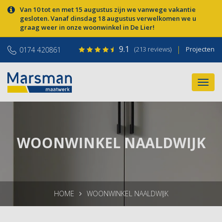
Van 10 tot en met 15 augustus zijn we vanwege vakantie
gesloten. Vanaf dinsdag 18 augustus verwelkomen we u
graag weer in onze woonwinkel in De Lier!
9.1
|
(213 reviews)
Projecten
0174 420861
WOONWINKEL NAALDWIJK
HOME
WOONWINKEL NAALDWIJK