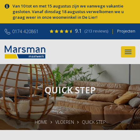
Van 10 tot en met 15 augustus zijn we vanwege vakantie
gesloten. Vanaf dinsdag 18 augustus verwelkomen we u
graag weer in onze woonwinkel in De Lier!
9.1
|
(213 reviews)
Projecten
0174 420861
QUICK STEP
HOME
VLOEREN
QUICK STEP