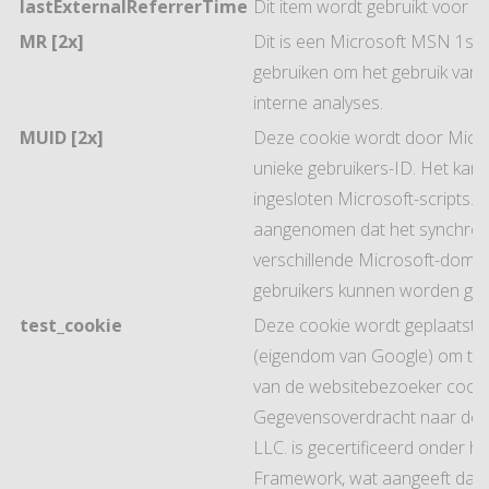
lastExternalReferrerTime
Dit item wordt gebruikt voor b
MR [2x]
Dit is een Microsoft MSN 1st 
gebruiken om het gebruik van 
interne analyses.
MUID [2x]
Deze cookie wordt door Micros
unieke gebruikers-ID. Het kan
ingesloten Microsoft-scripts.
aangenomen dat het synchroni
verschillende Microsoft-dome
gebruikers kunnen worden gev
test_cookie
Deze cookie wordt geplaatst d
(eigendom van Google) om te 
van de websitebezoeker cooki
Gegevensoverdracht naar derd
LLC. is gecertificeerd onder he
Framework, wat aangeeft dat 