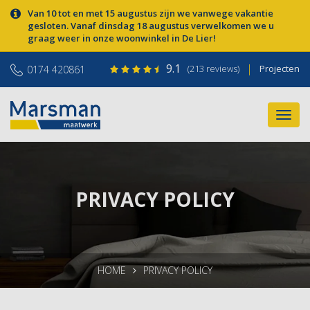
Van 10 tot en met 15 augustus zijn we vanwege vakantie
gesloten. Vanaf dinsdag 18 augustus verwelkomen we u
graag weer in onze woonwinkel in De Lier!
9.1
|
(213 reviews)
Projecten
0174 420861
PRIVACY POLICY
HOME
PRIVACY POLICY