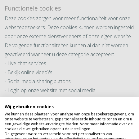
Functionele cookies
Deze cookies zorgen voor meer functionaliteit voor onze
websitebezoekers. Deze cookies kunnen worden ingesteld
door onze externe dienstverleners of onze eigen website.
De volgende functionaliteiten kunnen al dan niet worden
geactiveerd wanneer u deze categorie accepteert.
- Live chat services
- Bekijk online video\'s
- Social media sharing buttons
- Login op onze website met social media
Advertentie / tracking cookies
Wij gebruiken cookies
We kunnen deze plaatsen voor analyse van onze bezoekersgegevens, om
Deze cookies worden ingesteld door externe
onze website te verbeteren, gepersonaliseerde inhoud te tonen en om u
een geweldige website-ervaring te bieden. Voor meer informatie over de
advertentiepartners en worden gebruikt voor het
cookies die we gebruiken opent u de instellingen.
profileren en volgen van gegevens op meerdere websites.
De gegevens worden verzameld voor het personaliseren van
advertenties en het meten van de effectiviteit van reclamecampagnes.