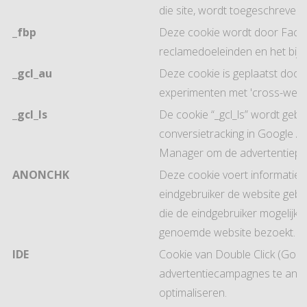
die site, wordt toegeschreven 
_fbp
Deze cookie wordt door Faceb
reclamedoeleinden en het bijh
_gcl_au
Deze cookie is geplaatst doo
experimenten met 'cross-websi
_gcl_ls
De cookie “_gcl_ls” wordt gebr
conversietracking in Google A
Manager om de advertentiepre
ANONCHK
Deze cookie voert informatie u
eindgebruiker de website gebru
die de eindgebruiker mogelijk h
genoemde website bezoekt.
IDE
Cookie van Double Click (Goog
advertentiecampagnes te anal
optimaliseren.