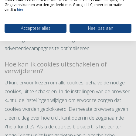
Als u deze cookies accepteert, kunnen we onze
Gegevens kunnen worden gedeeld met Google LLC, meer informatie
vindt u
hier
.
advertenties op andere websites tonen op basis van uw
gebruikersprofiel en voorkeuren. Deze cookies slaan ook
Accepteer alles
Nee, pas aan
gegevens op over hoeveel bezoekers onze advertenties
hebben gezien of erop hebben geklikt om
advertentiecampagnes te optimaliseren.
Hoe kan ik cookies uitschakelen of
verwijderen?
U kunt ervoor kiezen om alle cookies, behalve de nodige
cookies, uit te schakelen. In de instellingen van de browser
kunt u de instellingen wijzigen om ervoor te zorgen dat
cookies worden geblokkeerd. De meeste browsers geven
u een uitleg over hoe u dit kunt doen in de zogenaamde
\'help-functie\'. Als u de cookies blokkeert, is het echter
mogelijk dat u niet kunt genieten van alle technische