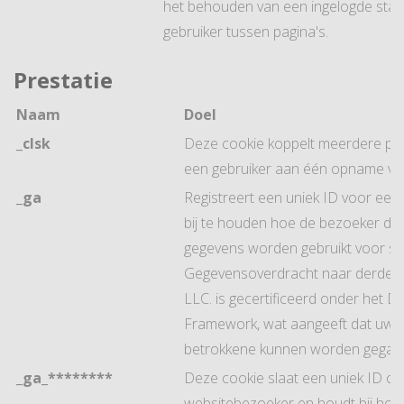
het behouden van een ingelogde stat
gebruiker tussen pagina's.
Prestatie
Naam
Doel
_clsk
Deze cookie koppelt meerdere p
een gebruiker aan één opname van 
_ga
Registreert een uniek ID voor ee
bij te houden hoe de bezoeker de 
gegevens worden gebruikt voor sta
Gegevensoverdracht naar derde l
LLC. is gecertificeerd onder het Da
Framework, wat aangeeft dat uw r
betrokkene kunnen worden gegar
_ga_********
Deze cookie slaat een uniek ID op
websitebezoeker en houdt bij hoe