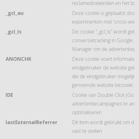
reclamedoeleinden en het bijh
_gcl_au
Deze cookie is geplaatst doo
experimenten met 'cross-websi
_gcl_ls
De cookie “_gcl_ls” wordt gebr
conversietracking in Google A
Manager om de advertentiepre
ANONCHK
Deze cookie voert informatie u
eindgebruiker de website gebru
die de eindgebruiker mogelijk h
genoemde website bezoekt.
IDE
Cookie van Double Click (Goog
advertentiecampagnes te anal
optimaliseren.
lastExternalReferrer
Dit item wordt gebruikt om d
vast te stellen.