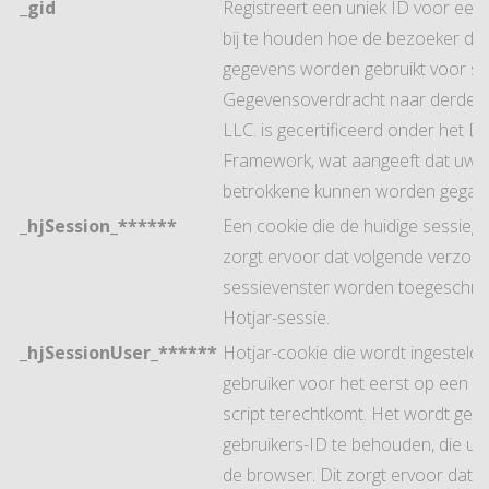
_gid
Registreert een uniek ID voor ee
bij te houden hoe de bezoeker de 
gegevens worden gebruikt voor sta
Gegevensoverdracht naar derde l
LLC. is gecertificeerd onder het Da
Framework, wat aangeeft dat uw r
betrokkene kunnen worden gegar
_hjSession_******
Een cookie die de huidige sessiege
zorgt ervoor dat volgende verzoe
sessievenster worden toegeschre
Hotjar-sessie.
_hjSessionUser_******
Hotjar-cookie die wordt ingesteld
gebruiker voor het eerst op een pa
script terechtkomt. Het wordt gebr
gebruikers-ID te behouden, die unie
de browser. Dit zorgt ervoor dat g