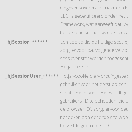
Gegevensoverdracht naar derde l
LLC. is gecertificeerd onder het Da
Framework, wat aangeeft dat uw r
betrokkene kunnen worden gegar
_hjSession_******
Een cookie die de huidige sessiege
zorgt ervoor dat volgende verzoe
sessievenster worden toegeschre
Hotjar-sessie.
_hjSessionUser_******
Hotjar-cookie die wordt ingesteld
gebruiker voor het eerst op een pa
script terechtkomt. Het wordt gebr
gebruikers-ID te behouden, die unie
de browser. Dit zorgt ervoor dat g
bezoeken aan dezelfde site wordt
hetzelfde gebruikers-ID.