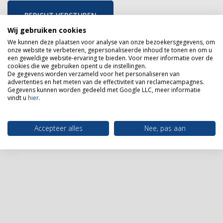
BERICHT VERSTUREN
Wij gebruiken cookies
We kunnen deze plaatsen voor analyse van onze bezoekersgegevens, om
onze website te verbeteren, gepersonaliseerde inhoud te tonen en om u
een geweldige website-ervaring te bieden. Voor meer informatie over de
cookies die we gebruiken opent u de instellingen.
De gegevens worden verzameld voor het personaliseren van
advertenties en het meten van de effectiviteit van reclamecampagnes.
Gegevens kunnen worden gedeeld met Google LLC, meer informatie
LOCATIE
vindt u
hier
.
Voor het beste advies en een uitgebreid overzicht van
Accepteer alles
Nee, pas aan
onze producten zien wij u graag in onze showroom.