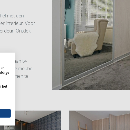
fiel met een
er interieur. Voor
erdeur. Ontdek
. Denk aan tv-
nze
smachine meubel.
eldige
heden samen te
n het