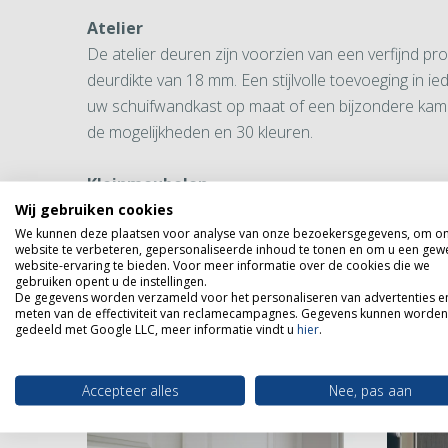
Atelier
De atelier deuren zijn voorzien van een verfijnd pro
deurdikte van 18 mm. Een stijlvolle toevoeging in ied
uw schuifwandkast op maat of een bijzondere kam
de mogelijkheden en 30 kleuren.
Kleinmeubelen
Ook kunt u bij M-Select terecht voor kleinmeubelen
Wij gebruiken cookies
We kunnen deze plaatsen voor analyse van onze bezoekersgegevens, om o
meubelen, wandmeubelen of bijvoorbeeld een wa
website te verbeteren, gepersonaliseerde inhoud te tonen en om u een gew
Ook de kleinmeubelen zijn in talloze kleurmogelijk
website-ervaring te bieden. Voor meer informatie over de cookies die we
gebruiken opent u de instellingen.
stellen.
De gegevens worden verzameld voor het personaliseren van advertenties e
meten van de effectiviteit van reclamecampagnes. Gegevens kunnen worden
gedeeld met Google LLC, meer informatie vindt u
hier
.
Accepteer alles
Nee, pas aan