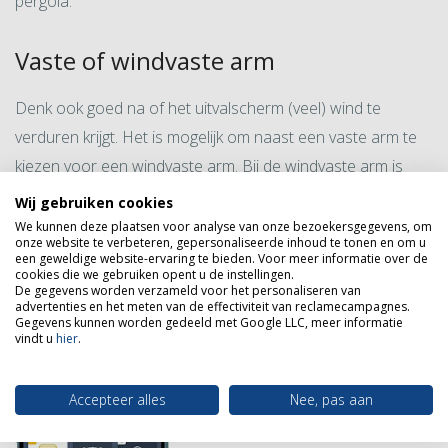
pergola.
Vaste of windvaste arm
Denk ook goed na of het uitvalscherm (veel) wind te
verduren krijgt. Het is mogelijk om naast een vaste arm te
kiezen voor een windvaste arm. Bij de windvaste arm is
een krachtige veer bevestigd en een extra schoor zorgt
Wij gebruiken cookies
voor een nog betere stabiliteit.
We kunnen deze plaatsen voor analyse van onze bezoekersgegevens, om
onze website te verbeteren, gepersonaliseerde inhoud te tonen en om u
een geweldige website-ervaring te bieden. Voor meer informatie over de
cookies die we gebruiken opent u de instellingen.
Hoe wilt u uw uitvalscherm
De gegevens worden verzameld voor het personaliseren van
bedienen?
advertenties en het meten van de effectiviteit van reclamecampagnes.
Gegevens kunnen worden gedeeld met Google LLC, meer informatie
vindt u
hier
.
Accepteer alles
Nee, pas aan