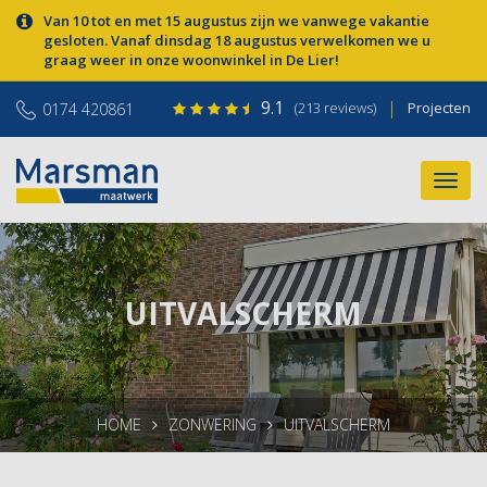
Van 10 tot en met 15 augustus zijn we vanwege vakantie
gesloten. Vanaf dinsdag 18 augustus verwelkomen we u
graag weer in onze woonwinkel in De Lier!
9.1
|
(213 reviews)
Projecten
0174 420861
UITVALSCHERM
HOME
ZONWERING
UITVALSCHERM