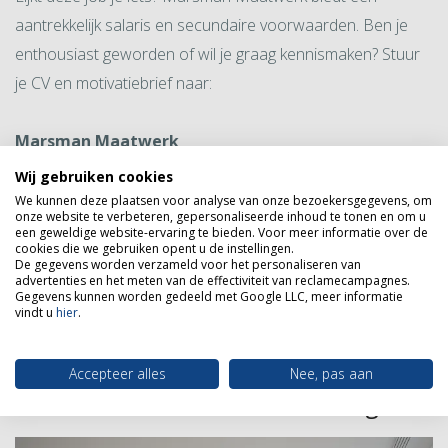
aantrekkelijk salaris en secundaire voorwaarden. Ben je
enthousiast geworden of wil je graag kennismaken? Stuur
je CV en motivatiebrief naar:
Marsman Maatwerk
t.a.v. Dhr. H. Marsman
Wij gebruiken cookies
Lierweg 105
We kunnen deze plaatsen voor analyse van onze bezoekersgegevens, om
onze website te verbeteren, gepersonaliseerde inhoud te tonen en om u
2678 CV De Lier
een geweldige website-ervaring te bieden. Voor meer informatie over de
cookies die we gebruiken opent u de instellingen.
herman@marsmanmaatwerk.nl
De gegevens worden verzameld voor het personaliseren van
advertenties en het meten van de effectiviteit van reclamecampagnes.
0174 420 861
Gegevens kunnen worden gedeeld met Google LLC, meer informatie
vindt u
hier
.
Soort dienstverband: Voltijd
Accepteer alles
Nee, pas aan
★ Monteur kasten en zonwering