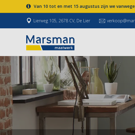
Van 10 tot en met 15 augustus zijn we vanwege
Lierweg 105, 2678 CV, De Lier
verkoop@mar