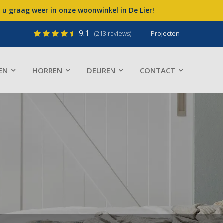
u graag weer in onze woonwinkel in De Lier!
9.1
|
(213 reviews)
Projecten
EN
HORREN
DEUREN
CONTACT