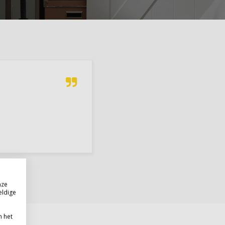
nze
eldige
n het