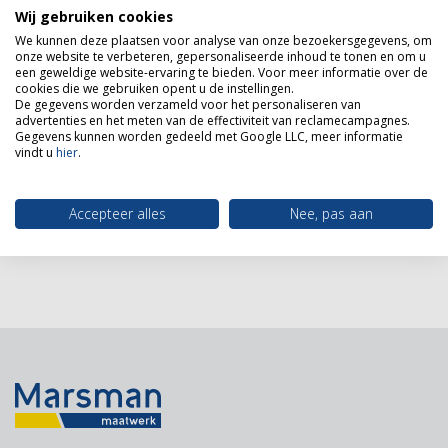
Wij gebruiken cookies
Gert Jan
We kunnen deze plaatsen voor analyse van onze bezoekersgegevens, om
onze website te verbeteren, gepersonaliseerde inhoud te tonen en om u
een geweldige website-ervaring te bieden. Voor meer informatie over de
“Prima. Aankoop in prettige sfeer. Een
cookies die we gebruiken opent u de instellingen.
probleem lijkt in goed overleg binnenkort te
De gegevens worden verzameld voor het personaliseren van
advertenties en het meten van de effectiviteit van reclamecampagnes.
worden opgelost. Service…”
Gegevens kunnen worden gedeeld met Google LLC, meer informatie
vindt u
hier
.
Geschreven op 22 mei 2019
Lees meer
Accepteer alles
Nee, pas aan