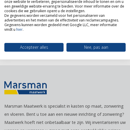
“Goed werk afgeleverd en goede
onze website te verbeteren, gepersonaliseerde inhoud te tonen en om u
een geweldige website-ervaring te bieden. Voor meer informatie over de
samenwerking”
cookies die we gebruiken opent u de instellingen.
De gegevens worden verzameld voor het personaliseren van
advertenties en het meten van de effectiviteit van reclamecampagnes.
Geschreven op 13 september 2021
Lees meer
Gegevens kunnen worden gedeeld met Google LLC, meer informatie
vindt u
hier
.
Accepteer alles
Nee, pas aan
Marsman Maatwerk is specialist in kasten op maat, zonwering
en vloeren. Bent u toe aan een nieuwe inrichting of zonwering?
Maatwerk hoeft niet onbetaalbaar te zijn. Wij inventariseren uw