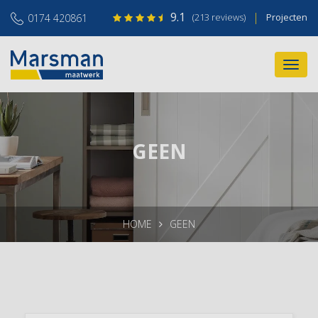
9.1
|
(213 reviews)
Projecten
0174 420861
GEEN
HOME
GEEN