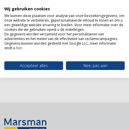
Wij gebruiken cookies
We kunnen deze plaatsen voor analyse van onze bezoekersgegevens, om
onze website te verbeteren, gepersonaliseerde inhoud te tonen en om u
een geweldige website-ervaring te bieden. Voor meer informatie over de
cookies die we gebruiken opent u de instellingen.
Van Wanrooij
De gegevens worden verzameld voor het personaliseren van
advertenties en het meten van de effectiviteit van reclamecampagnes.
Gegevens kunnen worden gedeeld met Google LLC, meer informatie
“Heel goed en professioneel”
vindt u
hier
.
Geschreven op 9 juni 2021
Lees meer
Accepteer alles
Nee, pas aan